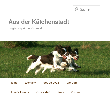
Zum
Inhalt
Suche
wechseln
Aus der Kätchenstadt
English-Springer-Spaniel
Hauptmenü
Home
Exclusiv
Neues 2026
Welpen
Unsere Hunde
Charakter
Links
Kontakt