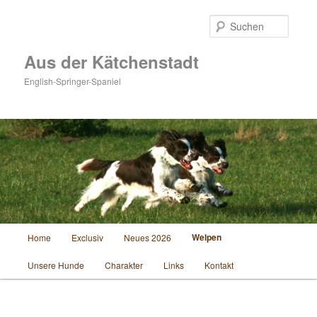
Zum
Inhalt
Suche
wechseln
Aus der Kätchenstadt
English-Springer-Spaniel
Hauptmenü
Welpen
Home
Exclusiv
Neues 2026
Unsere Hunde
Charakter
Links
Kontakt