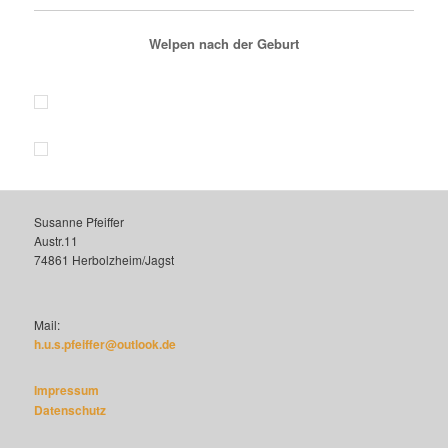
Welpen nach der Geburt
Susanne Pfeiffer
Austr.11
74861 Herbolzheim/Jagst
Mail:
h.u.s.pfeiffer@outlook.de
Impressum
Datenschutz