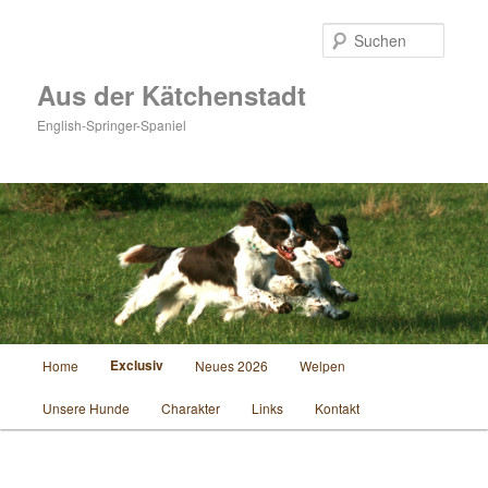
Zum
Inhalt
Suche
wechseln
Aus der Kätchenstadt
English-Springer-Spaniel
Hauptmenü
Exclusiv
Home
Neues 2026
Welpen
Unsere Hunde
Charakter
Links
Kontakt